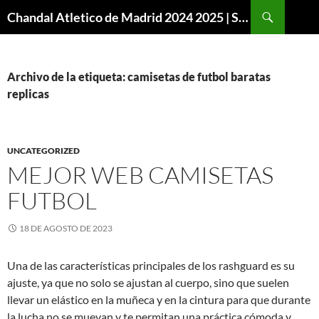
Buscar
Chandal Atletico de Madrid 2024 2025 | SuperVigo
SALTAR
AL
CONTENIDO
Archivo de la etiqueta: camisetas de futbol baratas
replicas
UNCATEGORIZED
MEJOR WEB CAMISETAS
FUTBOL
18 DE AGOSTO DE 2023
Una de las características principales de los rashguard es su
ajuste, ya que no solo se ajustan al cuerpo, sino que suelen
llevar un elástico en la muñeca y en la cintura para que durante
la lucha no se muevan y te permitan una práctica cómoda y