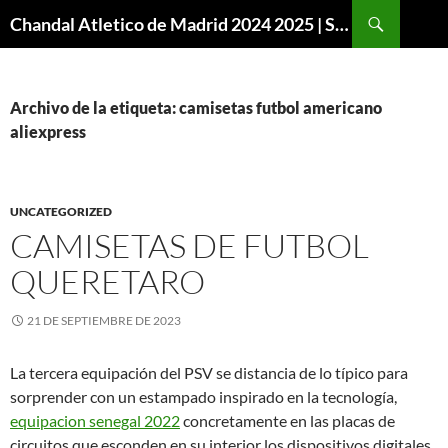
Buscar
Chandal Atletico de Madrid 2024 2025 | SuperVigo
SALTAR
AL
CONTENIDO
Archivo de la etiqueta: camisetas futbol americano
aliexpress
UNCATEGORIZED
CAMISETAS DE FUTBOL
QUERETARO
21 DE SEPTIEMBRE DE 2023
La tercera equipación del PSV se distancia de lo típico para
sorprender con un estampado inspirado en la tecnología,
equipacion senegal 2022
concretamente en las placas de
circuitos que esconden en su interior los dispositivos digitales.