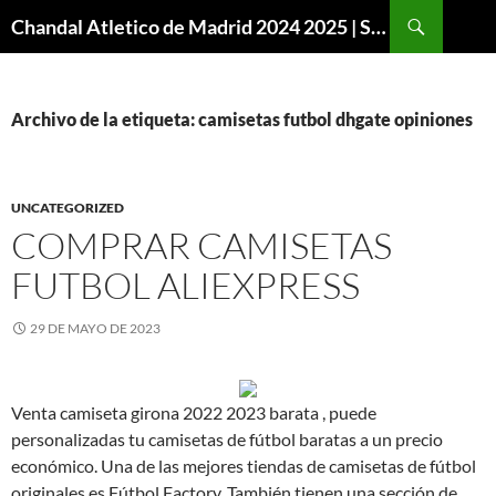
Buscar
Chandal Atletico de Madrid 2024 2025 | SuperVigo
SALTAR
AL
CONTENIDO
Archivo de la etiqueta: camisetas futbol dhgate opiniones
UNCATEGORIZED
COMPRAR CAMISETAS
FUTBOL ALIEXPRESS
29 DE MAYO DE 2023
Venta camiseta girona 2022 2023 barata , puede
personalizadas tu camisetas de fútbol baratas a un precio
económico. Una de las mejores tiendas de camisetas de fútbol
originales es Fútbol Factory. También tienen una sección de