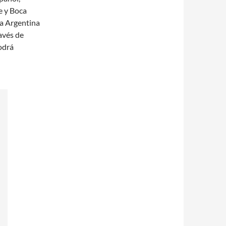
e y Boca
la Argentina
avés de
odrá