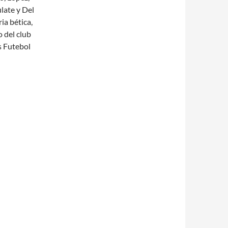
late y Del
ia bética,
o del club
s Futebol