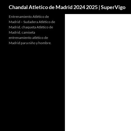
Buscar
Chandal Atletico de Madrid 2024 2025 | SuperVigo
Entrenamiento Atlético de
Madrid – Sudadera Atlético de
Madrid, chaqueta Atlético de
Madrid, camiseta
entrenamiento atlético de
Madrid para niño y hombre.