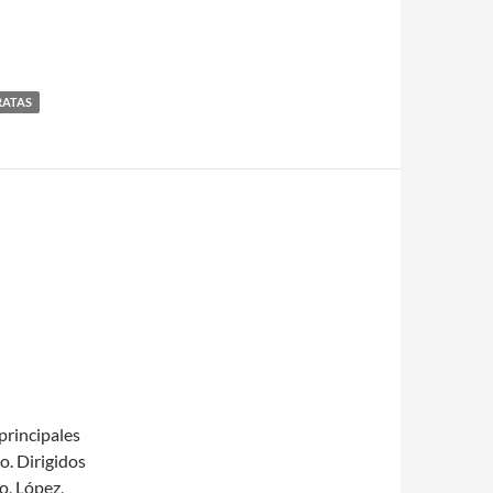
RATAS
principales
o. Dirigidos
o, López,