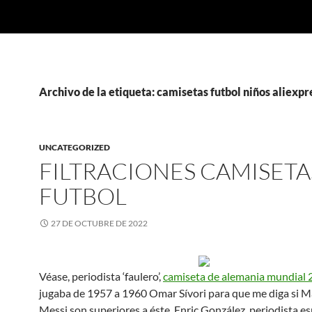
Archivo de la etiqueta: camisetas futbol niños aliexpr
UNCATEGORIZED
FILTRACIONES CAMISETA
FUTBOL
27 DE OCTUBRE DE 2022
Véase, periodista ‘faulero’,
camiseta de alemania mundial
jugaba de 1957 a 1960 Omar Sívori para que me diga si 
Messi son superiores a éste. Enric González, periodista es