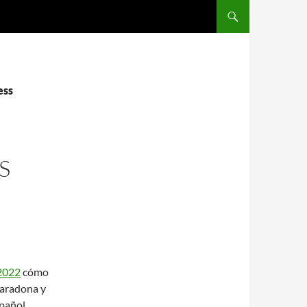
SALTAR AL CONTENIDO
ess
S
 2022
cómo
Maradona y
pañol,