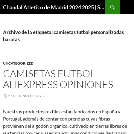
Buscar
Chandal Atletico de Madrid 2024 2025 | SuperVigo
SALTAR
AL
CONTENIDO
Archivo de la etiqueta: camisetas futbol personalizadas
baratas
UNCATEGORIZED
CAMISETAS FUTBOL
ALIEXPRESS OPINIONES
27 DE JUNIO DE 2023
Nuestros productos textiles están fabricados en España y
Portugal, además de contar con prendas cuyas fibras
provienen del algodón orgánico, cultivado en tierras libres de
sustancias toxicas y asegurando unas condiciones de trabajo