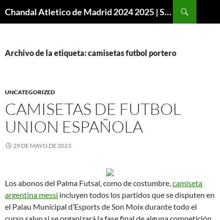
Buscar
Chandal Atletico de Madrid 2024 2025 | SuperVigo
SALTAR
AL
CONTENIDO
Archivo de la etiqueta: camisetas futbol portero
UNCATEGORIZED
CAMISETAS DE FUTBOL
UNION ESPAÑOLA
29 DE MAYO DE 2023
Los abonos del Palma Futsal, como de costumbre,
camiseta
argentina messi
incluyen todos los partidos que se disputen en
el Palau Municipal d’Esports de Son Moix durante todo el
curso salvo si se organizará la fase final de alguna competición