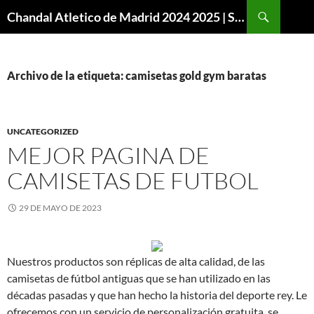
Buscar
Chandal Atletico de Madrid 2024 2025 | SuperVigo
SALTAR
AL
CONTENIDO
Archivo de la etiqueta: camisetas gold gym baratas
UNCATEGORIZED
MEJOR PAGINA DE
CAMISETAS DE FUTBOL
29 DE MAYO DE 2023
Nuestros productos son réplicas de alta calidad, de las
camisetas de fútbol antiguas que se han utilizado en las
décadas pasadas y que han hecho la historia del deporte rey. Le
ofrecemos con un servicio de personalización gratuita, se