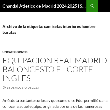
Buscar
Chandal Atletico de Madrid 2024 2025 | SuperVigo
SALTAR
AL
CONTENIDO
Archivo de la etiqueta: camisetas interiores hombre
baratas
UNCATEGORIZED
EQUIPACION REAL MADRID
BALONCESTO EL CORTE
INGLES
18 DE AGOSTO DE 2023
Anécdota bastante curiosa y que como dice Edu, permitió dar a
conocer a aquel equipo, originada por una de las numerosas