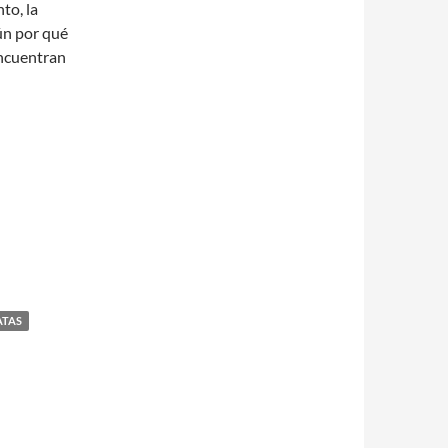
nto, la
ún por qué
encuentran
ATAS