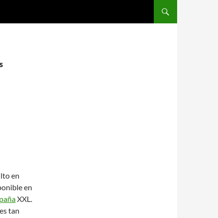
SALTAR AL CONTENIDO
s
S
lto en
ponible en
spaña
XXL.
es tan