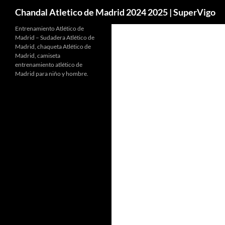
Buscar
Chandal Atletico de Madrid 2024 2025 | SuperVigo
Entrenamiento Atlético de
Madrid – Sudadera Atlético de
Madrid, chaqueta Atlético de
Madrid, camiseta
entrenamiento atlético de
Madrid para niño y hombre.