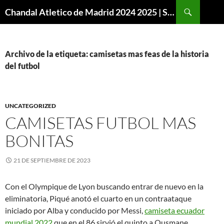
Buscar
Chandal Atletico de Madrid 2024 2025 | SuperVigo
SALTAR
AL
CONTENIDO
Archivo de la etiqueta: camisetas mas feas de la historia
del futbol
UNCATEGORIZED
CAMISETAS FUTBOL MAS
BONITAS
21 DE SEPTIEMBRE DE 2023
Con el Olympique de Lyon buscando entrar de nuevo en la
eliminatoria, Piqué anotó el cuarto en un contraataque
iniciado por Alba y conducido por Messi,
camiseta ecuador
mundial 2022
que en el 86 sirvió el quinto a Ousmane