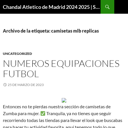
Buscar
Chandal Atletico de Madrid 2024 2025 | SuperVigo
SALTAR
AL
CONTENIDO
Archivo de la etiqueta: camisetas mlb replicas
UNCATEGORIZED
NUMEROS EQUIPACIONES
FUTBOL
25 DE MARZO DE 2023
Entonces no te pierdas nuestra sección de camisetas de
Zumba para mujer.
Tranquila, ya no tienes que seguir
recorriendo todas las tiendas para llevar el look que buscabas
para hacer tu actividad favorita, aquí tenemos todo lo que