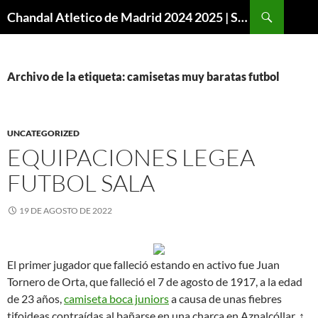
Buscar
Chandal Atletico de Madrid 2024 2025 | SuperVigo
SALTAR
AL
CONTENIDO
Archivo de la etiqueta: camisetas muy baratas futbol
UNCATEGORIZED
EQUIPACIONES LEGEA
FUTBOL SALA
19 DE AGOSTO DE 2022
El primer jugador que falleció estando en activo fue Juan
Tornero de Orta, que falleció el 7 de agosto de 1917, a la edad
de 23 años,
camiseta boca juniors
a causa de unas fiebres
tifoideas contraídas al bañarse en una charca en Aznalcóllar. ↑