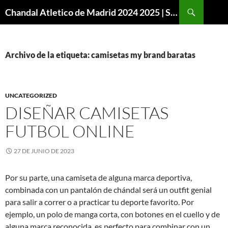
Buscar
Chandal Atletico de Madrid 2024 2025 | SuperVigo
SALTAR
AL
CONTENIDO
Archivo de la etiqueta: camisetas my brand baratas
UNCATEGORIZED
DISEÑAR CAMISETAS
FUTBOL ONLINE
27 DE JUNIO DE 2023
Por su parte, una camiseta de alguna marca deportiva,
combinada con un pantalón de chándal será un outfit genial
para salir a correr o a practicar tu deporte favorito. Por
ejemplo, un polo de manga corta, con botones en el cuello y de
alguna marca reconocida, es perfecto para combinar con un