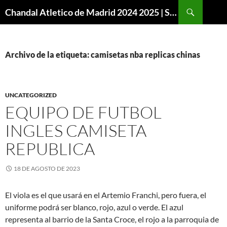
Buscar
Chandal Atletico de Madrid 2024 2025 | SuperVigo
SALTAR
AL
CONTENIDO
Archivo de la etiqueta: camisetas nba replicas chinas
UNCATEGORIZED
EQUIPO DE FUTBOL
INGLES CAMISETA
REPUBLICA
18 DE AGOSTO DE 2023
El viola es el que usará en el Artemio Franchi, pero fuera, el
uniforme podrá ser blanco, rojo, azul o verde. El azul
representa al barrio de la Santa Croce, el rojo a la parroquia de