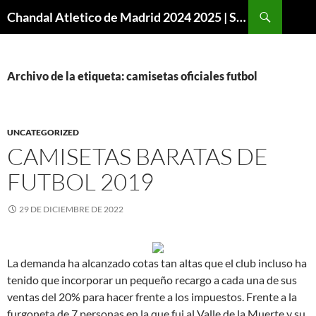
Buscar
Chandal Atletico de Madrid 2024 2025 | SuperVigo
SALTAR
AL
CONTENIDO
Archivo de la etiqueta: camisetas oficiales futbol
UNCATEGORIZED
CAMISETAS BARATAS DE
FUTBOL 2019
29 DE DICIEMBRE DE 2022
La demanda ha alcanzado cotas tan altas que el club incluso ha
tenido que incorporar un pequeño recargo a cada una de sus
ventas del 20% para hacer frente a los impuestos. Frente a la
furgoneta de 7 personas en la que fui al Valle de la Muerte y su