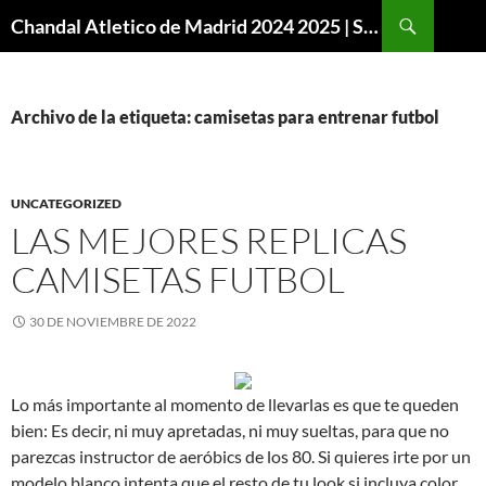
Buscar
Chandal Atletico de Madrid 2024 2025 | SuperVigo
SALTAR
AL
CONTENIDO
Archivo de la etiqueta: camisetas para entrenar futbol
UNCATEGORIZED
LAS MEJORES REPLICAS
CAMISETAS FUTBOL
30 DE NOVIEMBRE DE 2022
Lo más importante al momento de llevarlas es que te queden
bien: Es decir, ni muy apretadas, ni muy sueltas, para que no
parezcas instructor de aeróbics de los 80. Si quieres irte por un
modelo blanco intenta que el resto de tu look si incluya color,