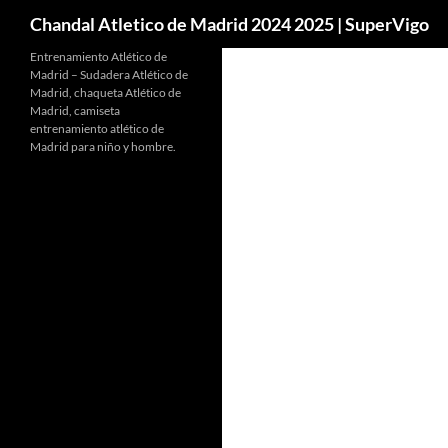
Buscar
Chandal Atletico de Madrid 2024 2025 | SuperVigo
Entrenamiento Atlético de
Madrid – Sudadera Atlético de
Madrid, chaqueta Atlético de
Madrid, camiseta
entrenamiento atlético de
Madrid para niño y hombre.