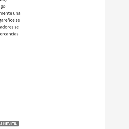
lgo
almente una
ugareños se
cadores se
mercancías
S INFANTIL