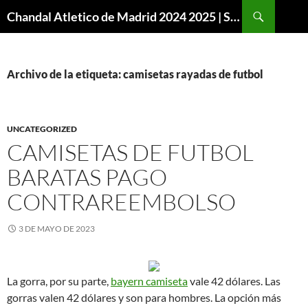
Buscar
Chandal Atletico de Madrid 2024 2025 | SuperVigo
SALTAR
AL
CONTENIDO
Archivo de la etiqueta: camisetas rayadas de futbol
UNCATEGORIZED
CAMISETAS DE FUTBOL
BARATAS PAGO
CONTRAREEMBOLSO
3 DE MAYO DE 2023
La gorra, por su parte,
bayern camiseta
vale 42 dólares. Las
gorras valen 42 dólares y son para hombres. La opción más