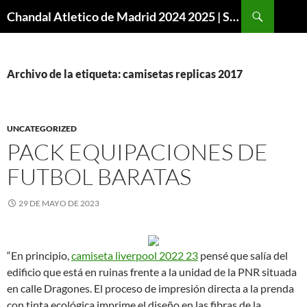
Buscar
Chandal Atletico de Madrid 2024 2025 | SuperVigo
SALTAR
AL
CONTENIDO
Archivo de la etiqueta: camisetas replicas 2017
UNCATEGORIZED
PACK EQUIPACIONES DE
FUTBOL BARATAS
29 DE MAYO DE 2023
“En principio,
camiseta liverpool 2022 23
pensé que salía del
edificio que está en ruinas frente a la unidad de la PNR situada
en calle Dragones. El proceso de impresión directa a la prenda
con tinta ecológica imprime el diseño en las fibras de la