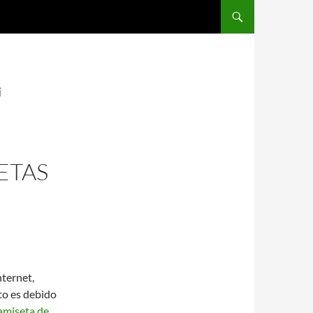
SALTAR AL CONTENIDO
i
ETAS
nternet,
to es debido
amiseta de