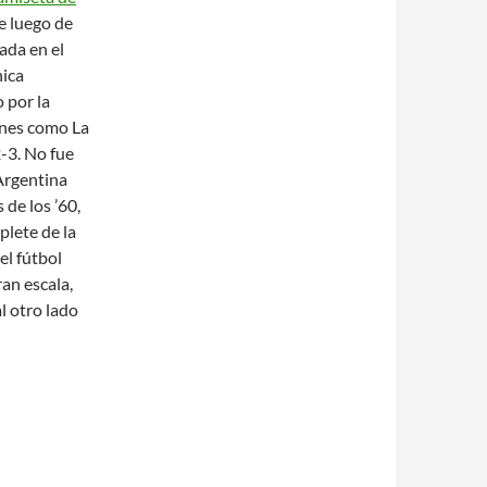
e luego de
ada en el
nica
 por la
ones como La
-3. No fue
 Argentina
de los ’60,
plete de la
el fútbol
an escala,
l otro lado