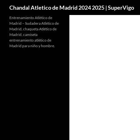
Buscar
Chandal Atletico de Madrid 2024 2025 | SuperVigo
Entrenamiento Atlético de
Madrid – Sudadera Atlético de
Madrid, chaqueta Atlético de
Madrid, camiseta
entrenamiento atlético de
Madrid para niño y hombre.