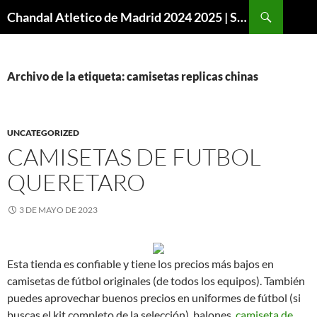
Buscar
Chandal Atletico de Madrid 2024 2025 | SuperVigo
SALTAR
AL
CONTENIDO
Archivo de la etiqueta: camisetas replicas chinas
UNCATEGORIZED
CAMISETAS DE FUTBOL
QUERETARO
3 DE MAYO DE 2023
Esta tienda es confiable y tiene los precios más bajos en
camisetas de fútbol originales (de todos los equipos). También
puedes aprovechar buenos precios en uniformes de fútbol (si
buscas el kit completo de la selección), balones,
camiseta de