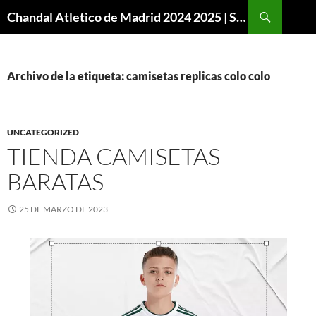
Buscar
Chandal Atletico de Madrid 2024 2025 | SuperVigo
SALTAR
AL
CONTENIDO
Archivo de la etiqueta: camisetas replicas colo colo
UNCATEGORIZED
TIENDA CAMISETAS
BARATAS
25 DE MARZO DE 2023