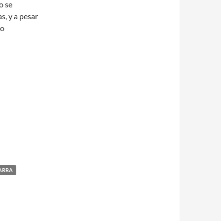
o se
s, y a pesar
to
ARRA