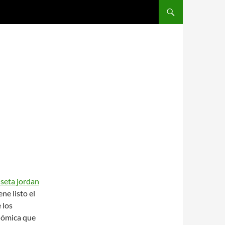
SALTAR AL CONTENIDO
seta jordan
e listo el
 los
onómica que