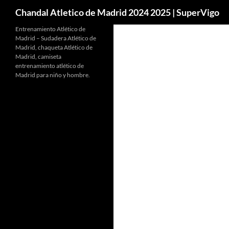
Buscar
Chandal Atletico de Madrid 2024 2025 | SuperVigo
Entrenamiento Atlético de
Madrid – Sudadera Atlético de
Madrid, chaqueta Atlético de
Madrid, camiseta
entrenamiento atlético de
Madrid para niño y hombre.