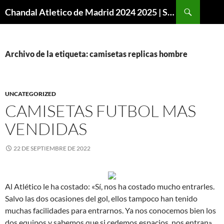
Buscar
Chandal Atletico de Madrid 2024 2025 | SuperVigo
SALTAR
AL
CONTENIDO
Archivo de la etiqueta: camisetas replicas hombre
UNCATEGORIZED
CAMISETAS FUTBOL MAS
VENDIDAS
22 DE SEPTIEMBRE DE 2022
Al Atlético le ha costado: «Sí, nos ha costado mucho entrarles.
Salvo las dos ocasiones del gol, ellos tampoco han tenido
muchas facilidades para entrarnos. Ya nos conocemos bien los
dos equipos y sabemos que si cedemos espacios, nos entran».