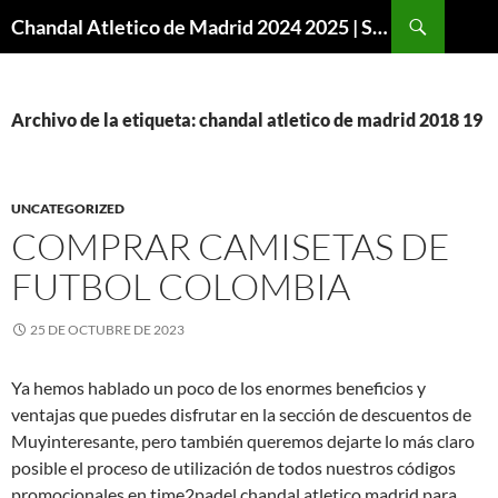
Buscar
Chandal Atletico de Madrid 2024 2025 | SuperVigo
SALTAR
AL
CONTENIDO
Archivo de la etiqueta: chandal atletico de madrid 2018 19
UNCATEGORIZED
COMPRAR CAMISETAS DE
FUTBOL COLOMBIA
25 DE OCTUBRE DE 2023
Ya hemos hablado un poco de los enormes beneficios y
ventajas que puedes disfrutar en la sección de descuentos de
Muyinteresante, pero también queremos dejarte lo más claro
posible el proceso de utilización de todos nuestros códigos
promocionales en time2padel chandal atletico madrid para