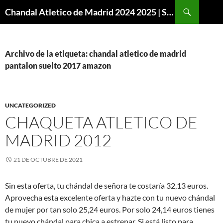
Buscar
Chandal Atletico de Madrid 2024 2025 | SuperVigo
SALTAR
AL
CONTENIDO
Archivo de la etiqueta: chandal atletico de madrid
pantalon suelto 2017 amazon
UNCATEGORIZED
CHAQUETA ATLETICO DE
MADRID 2012
21 DE OCTUBRE DE 2021
Sin esta oferta, tu chándal de señora te costaría 32,13 euros.
Aprovecha esta excelente oferta y hazte con tu nuevo chándal
de mujer por tan solo 25,24 euros. Por solo 24,14 euros tienes
tu nuevo chándal para chica a estrenar. Si está listo para