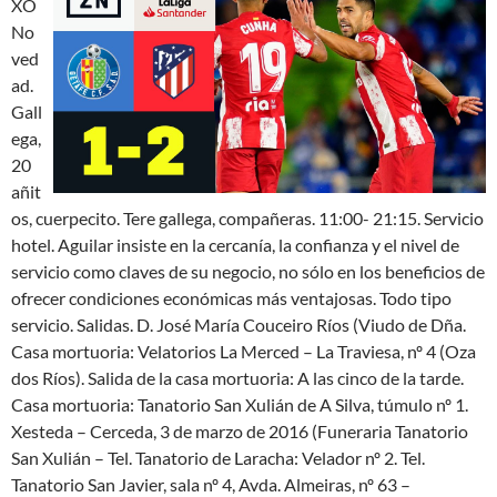
XO
No
ved
ad.
Gall
ega,
20
añit
os, cuerpecito. Tere gallega, compañeras. 11:00- 21:15. Servicio
hotel. Aguilar insiste en la cercanía, la confianza y el nivel de
servicio como claves de su negocio, no sólo en los beneficios de
ofrecer condiciones económicas más ventajosas. Todo tipo
servicio. Salidas. D. José María Couceiro Ríos (Viudo de Dña.
Casa mortuoria: Velatorios La Merced – La Traviesa, nº 4 (Oza
dos Ríos). Salida de la casa mortuoria: A las cinco de la tarde.
Casa mortuoria: Tanatorio San Xulián de A Silva, túmulo nº 1.
Xesteda – Cerceda, 3 de marzo de 2016 (Funeraria Tanatorio
San Xulián – Tel. Tanatorio de Laracha: Velador nº 2. Tel.
Tanatorio San Javier, sala nº 4, Avda. Almeiras, nº 63 –