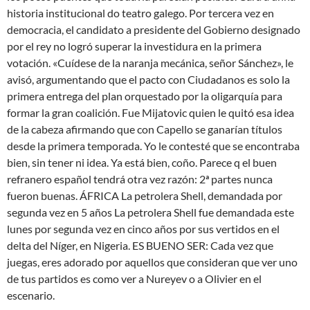
historia institucional do teatro galego. Por tercera vez en
democracia, el candidato a presidente del Gobierno designado
por el rey no logró superar la investidura en la primera
votación. «Cuídese de la naranja mecánica, señor Sánchez», le
avisó, argumentando que el pacto con Ciudadanos es solo la
primera entrega del plan orquestado por la oligarquía para
formar la gran coalición. Fue Mijatovic quien le quitó esa idea
de la cabeza afirmando que con Capello se ganarían títulos
desde la primera temporada. Yo le contesté que se encontraba
bien, sin tener ni idea. Ya está bien, coño. Parece q el buen
refranero español tendrá otra vez razón: 2ª partes nunca
fueron buenas. ÁFRICA La petrolera Shell, demandada por
segunda vez en 5 años La petrolera Shell fue demandada este
lunes por segunda vez en cinco años por sus vertidos en el
delta del Níger, en Nigeria. ES BUENO SER: Cada vez que
juegas, eres adorado por aquellos que consideran que ver uno
de tus partidos es como ver a Nureyev o a Olivier en el
escenario.