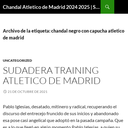
Buscar
Chandal Atletico de Madrid 2024 2025 | SuperVigo
SALTAR
AL
CONTENIDO
Archivo de la etiqueta: chandal negro con capucha atletico
de madrid
UNCATEGORIZED
SUDADERA TRAINING
ATLETICO DE MADRID
21 DE OCTUBRE DE 2021
Pablo Iglesias, desatado, mitinero y radical, recuperando el
discurso del entrecejo fruncido de sus inicios y abandonado
esa pose casi angelical que adoptó en la pasada campaña. Que
es a lo que llegó en algún momento Pablo Iglesias, a quien su