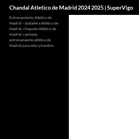
Buscar
Chandal Atletico de Madrid 2024 2025 | SuperVigo
Entrenamiento Atlético de
Madrid – Sudadera Atlético de
Madrid, chaqueta Atlético de
Madrid, camiseta
entrenamiento atlético de
Madrid para niño y hombre.