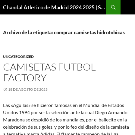
Buscar
Chandal Atletico de Madrid 2024 2025 | SuperVigo
SALTAR
AL
CONTENIDO
Archivo de la etiqueta: comprar camisetas hidrofobicas
UNCATEGORIZED
CAMISETAS FUTBOL
FACTORY
18 DE AGOSTO DE 2023
Las «Águilas» se hicieron famosas en el Mundial de Estados
Unidos 1994 por ser la selección ante la cual Diego Armando
Maradona se despidió de los mundiales, por el bailecito en la
celebración de sus goles, y por lo feo del diseño de la camiseta
alternativa marca Adidas. El flamante campeón de la liga