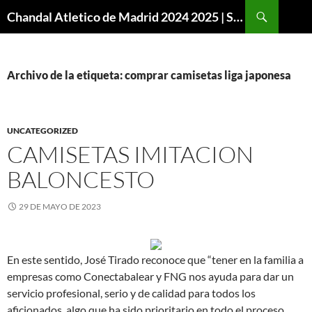
Buscar
Chandal Atletico de Madrid 2024 2025 | SuperVigo
SALTAR
AL
CONTENIDO
Archivo de la etiqueta: comprar camisetas liga japonesa
UNCATEGORIZED
CAMISETAS IMITACION
BALONCESTO
29 DE MAYO DE 2023
En este sentido, José Tirado reconoce que “tener en la familia a
empresas como Conectabalear y FNG nos ayuda para dar un
servicio profesional, serio y de calidad para todos los
aficionados, algo que ha sido prioritario en todo el proceso