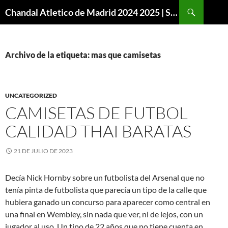
Buscar
Chandal Atletico de Madrid 2024 2025 | SuperVigo
SALTAR
AL
CONTENIDO
Archivo de la etiqueta: mas que camisetas
UNCATEGORIZED
CAMISETAS DE FUTBOL
CALIDAD THAI BARATAS
21 DE JULIO DE 2023
Decía Nick Hornby sobre un futbolista del Arsenal que no
tenía pinta de futbolista que parecía un tipo de la calle que
hubiera ganado un concurso para aparecer como central en
una final en Wembley, sin nada que ver, ni de lejos, con un
jugador al uso. Un tipo de 22 años que no tiene cuenta en