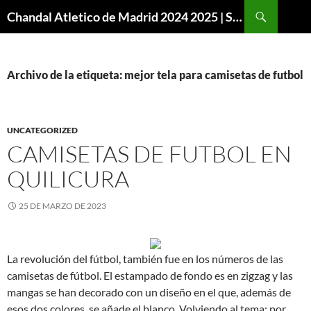
Buscar
Chandal Atletico de Madrid 2024 2025 | SuperVigo
SALTAR
AL
CONTENIDO
Archivo de la etiqueta: mejor tela para camisetas de futbol
UNCATEGORIZED
CAMISETAS DE FUTBOL EN
QUILICURA
25 DE MARZO DE 2023
La revolución del fútbol, también fue en los números de las
camisetas de fútbol. El estampado de fondo es en zigzag y las
mangas se han decorado con un diseño en el que, además de
esos dos colores, se añade el blanco. Volviendo al tema: por