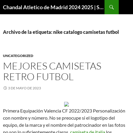
Buscar
Chandal Atletico de Madrid 2024 2025 | SuperVigo
SALTAR
AL
CONTENIDO
Archivo de la etiqueta: nike catalogo camisetas futbol
UNCATEGORIZED
MEJORES CAMISETAS
RETRO FUTBOL
3 DE MAYO DE 2023
Primera Equipación Valencia CF 2022/2023 Personalización
con nombre y número. No se preocupe si el logotipo del
equipo, de la marca y el nombre del patrocinador en las fotos
no son lo suficientemente claros,
camiseta de italia
los