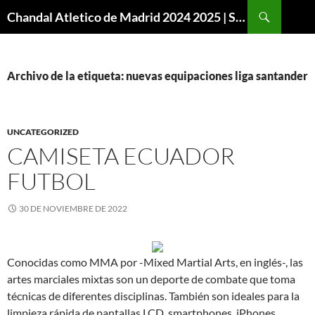
Buscar
Chandal Atletico de Madrid 2024 2025 | SuperVigo
SALTAR
AL
CONTENIDO
Archivo de la etiqueta: nuevas equipaciones liga santander
UNCATEGORIZED
CAMISETA ECUADOR
FUTBOL
30 DE NOVIEMBRE DE 2022
Conocidas como MMA por -Mixed Martial Arts, en inglés-, las
artes marciales mixtas son un deporte de combate que toma
técnicas de diferentes disciplinas. También son ideales para la
limpieza rápida de pantallas LCD, smartphones, iPhones,