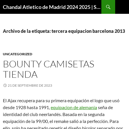
Buscar
Chandal Atletico de Madrid 2024 2025 | SuperVigo
SALTAR
AL
CONTENIDO
Archivo de la etiqueta: tercera equipacion barcelona 2013
UNCATEGORIZED
BOUNTY CAMISETAS
TIENDA
21 DE SEPTIEMBRE DE 2023
El Ajax recupera para su primera equipación el logo que usó
desde 1928 hasta 1991,
equipacion de alemania
seña de
identidad del club neerlandés. Basada en la segunda
equipación de la 99/00, el remake salió a la perfección. Para
ello, solo ha necesitado repetir el diseño bicolor separado por