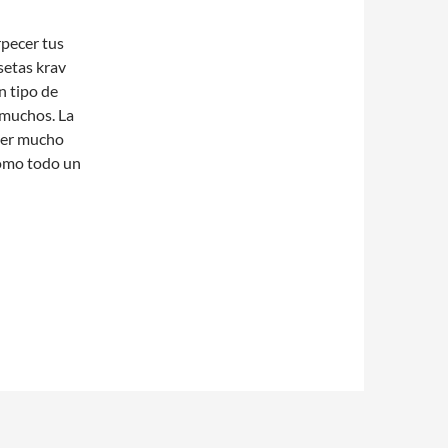
pecer tus
etas krav
n tipo de
 muchos. La
ser mucho
como todo un