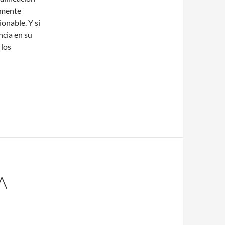
lmente
onable. Y si
ncia en su
 los
A