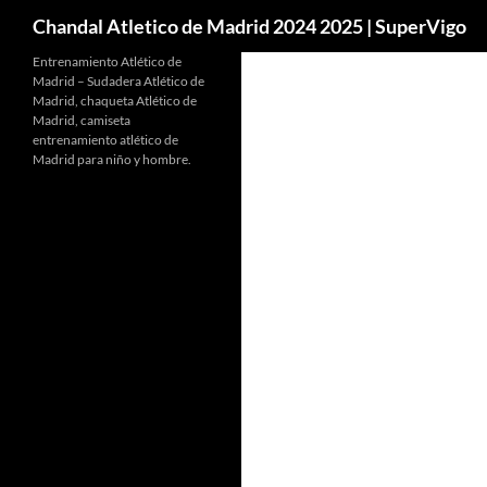
Buscar
Chandal Atletico de Madrid 2024 2025 | SuperVigo
Entrenamiento Atlético de
Madrid – Sudadera Atlético de
Madrid, chaqueta Atlético de
Madrid, camiseta
entrenamiento atlético de
Madrid para niño y hombre.