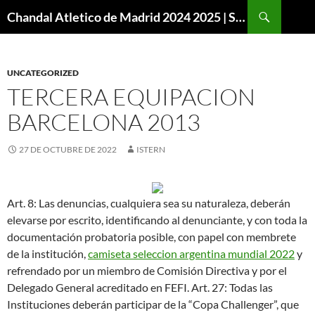
Buscar
Chandal Atletico de Madrid 2024 2025 | SuperVigo
SALTAR
AL
CONTENIDO
UNCATEGORIZED
TERCERA EQUIPACION
BARCELONA 2013
27 DE OCTUBRE DE 2022
ISTERN
Art. 8: Las denuncias, cualquiera sea su naturaleza, deberán
elevarse por escrito, identificando al denunciante, y con toda la
documentación probatoria posible, con papel con membrete
de la institución,
camiseta seleccion argentina mundial 2022
y
refrendado por un miembro de Comisión Directiva y por el
Delegado General acreditado en FEFI. Art. 27: Todas las
Instituciones deberán participar de la “Copa Challenger”, que