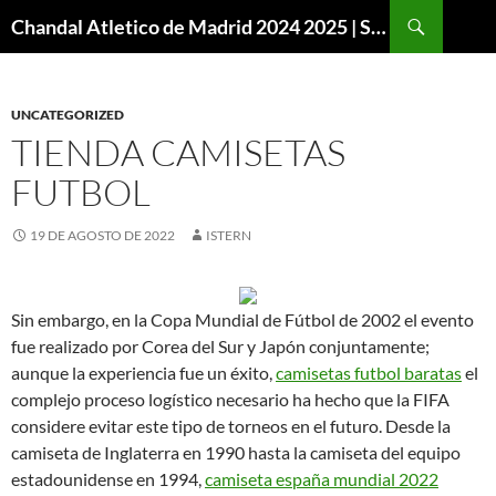
Buscar
Chandal Atletico de Madrid 2024 2025 | SuperVigo
SALTAR
AL
CONTENIDO
UNCATEGORIZED
TIENDA CAMISETAS
FUTBOL
19 DE AGOSTO DE 2022
ISTERN
Sin embargo, en la Copa Mundial de Fútbol de 2002 el evento
fue realizado por Corea del Sur y Japón conjuntamente;
aunque la experiencia fue un éxito,
camisetas futbol baratas
el
complejo proceso logístico necesario ha hecho que la FIFA
considere evitar este tipo de torneos en el futuro. Desde la
camiseta de Inglaterra en 1990 hasta la camiseta del equipo
estadounidense en 1994,
camiseta españa mundial 2022