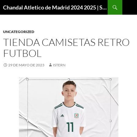
Buscar
Chandal Atletico de Madrid 2024 2025 | SuperVigo
SALTAR
AL
CONTENIDO
UNCATEGORIZED
TIENDA CAMISETAS RETRO
FUTBOL
29 DE MAYO DE 2023
ISTERN