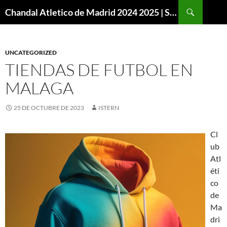
Buscar
Chandal Atletico de Madrid 2024 2025 | SuperVigo
SALTAR
AL
CONTENIDO
UNCATEGORIZED
TIENDAS DE FUTBOL EN
MALAGA
25 DE OCTUBRE DE 2023
ISTERN
Cl
ub
Atl
éti
co
de
Ma
dri