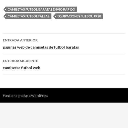
CAMISETAS FUTBOL BARATAS ENVIO RAPIDO
CAMISETAS FUTBOL FALSAS
EQUIPACIONES FUTBOL 19 20
Navegación
ENTRADA ANTERIOR
de
paginas web de camisetas de futbol baratas
entradas
ENTRADA SIGUIENTE
camisetas futbol web
Funciona gracias a WordPress