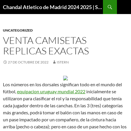
Buscar
Chandal Atletico de Madrid 2024 2025 | SuperVigo
SALTAR
AL
CONTENIDO
UNCATEGORIZED
VENTA CAMISETAS
REPLICAS EXACTAS
27 DE OCTUBRE DE 2022
ISTERN
Los números en los dorsales significan todo en el mundo del
fútbol,
equipacion uruguay mundial 2022
inicialmente se
utilizaron para clasificar el rol y la responsabilidad que tenía
cada jugador dentro de las canchas. En las 3 (tres) categorías
más grandes, podrá tomar el balón con las manos en caso de
un pase impactado por un compañero, de la cintura hacia
arriba (pecho o cabeza); pero en caso de un pase hecho con los