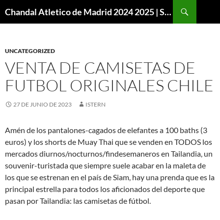
Buscar
Chandal Atletico de Madrid 2024 2025 | SuperVigo
SALTAR
AL
CONTENIDO
UNCATEGORIZED
VENTA DE CAMISETAS DE
FUTBOL ORIGINALES CHILE
27 DE JUNIO DE 2023
ISTERN
Amén de los pantalones-cagados de elefantes a 100 baths (3
euros) y los shorts de Muay Thai que se venden en TODOS los
mercados diurnos/nocturnos/findesemaneros en Tailandia, un
souvenir-turistada que siempre suele acabar en la maleta de
los que se estrenan en el país de Siam, hay una prenda que es la
principal estrella para todos los aficionados del deporte que
pasan por Tailandia: las camisetas de fútbol.