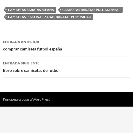
CAMISETAS BARATAS ESPAÑA
CAMISETAS BARATAS PULL AND BEAR
CAMISETAS PERSONALIZADAS BARATAS POR UNIDAD
Navegación
ENTRADA ANTERIOR
de
comprar camiseta futbol españa
entradas
ENTRADA SIGUIENTE
libro sobre camisetas de futbol
Funciona gracias a WordPress