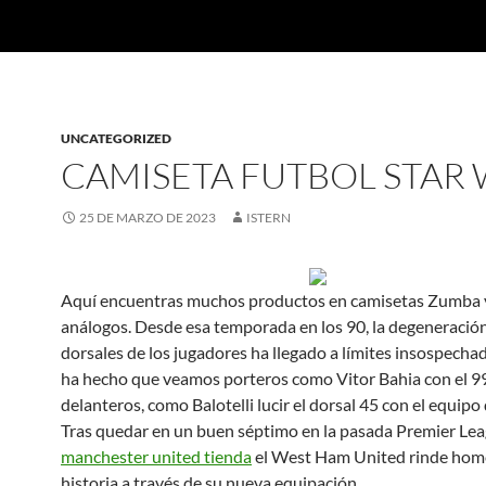
UNCATEGORIZED
CAMISETA FUTBOL STAR
25 DE MARZO DE 2023
ISTERN
Aquí encuentras muchos productos en camisetas Zumba y
análogos. Desde esa temporada en los 90, la degeneración
dorsales de los jugadores ha llegado a límites insospechad
ha hecho que veamos porteros como Vitor Bahia con el 99
delanteros, como Balotelli lucir el dorsal 45 con el equipo
Tras quedar en un buen séptimo en la pasada Premier Lea
manchester united tienda
el West Ham United rinde home
historia a través de su nueva equipación.