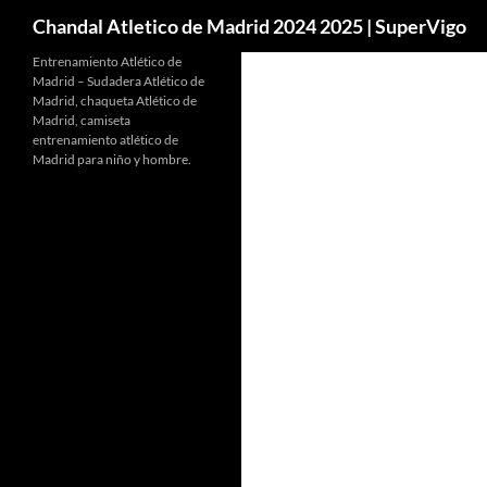
Buscar
Chandal Atletico de Madrid 2024 2025 | SuperVigo
Entrenamiento Atlético de
Madrid – Sudadera Atlético de
Madrid, chaqueta Atlético de
Madrid, camiseta
entrenamiento atlético de
Madrid para niño y hombre.