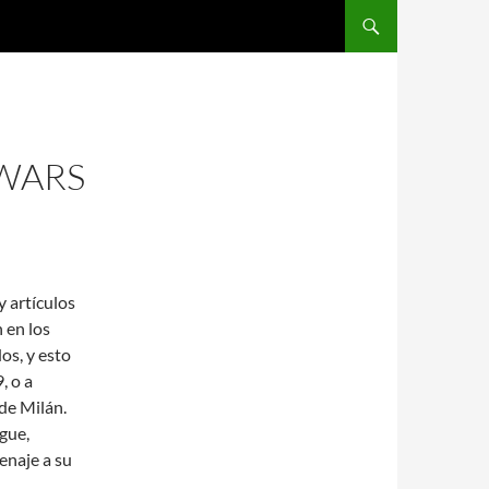
SALTAR AL CONTENIDO
 WARS
 artículos
 en los
os, y esto
, o a
 de Milán.
gue,
naje a su