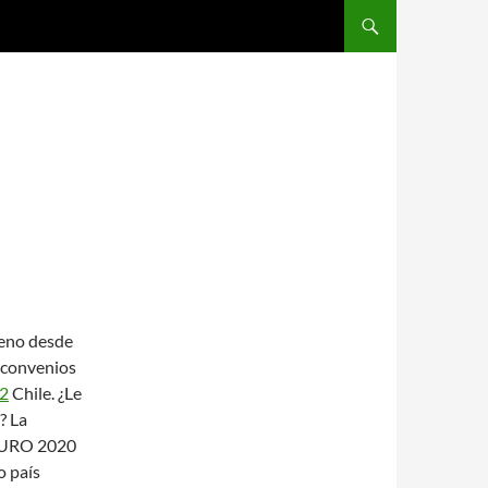
SALTAR AL CONTENIDO
leno desde
 convenios
22
Chile. ¿Le
? La
 EURO 2020
o país