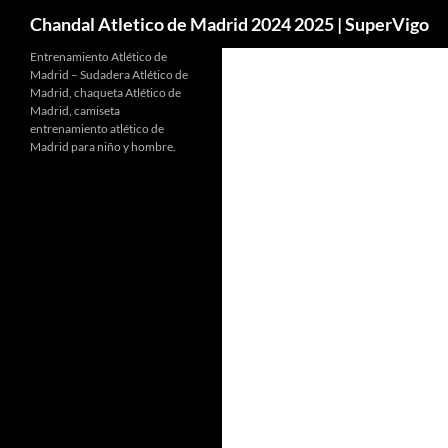
Buscar
Chandal Atletico de Madrid 2024 2025 | SuperVigo
Entrenamiento Atlético de
Madrid – Sudadera Atlético de
Madrid, chaqueta Atlético de
Madrid, camiseta
entrenamiento atlético de
Madrid para niño y hombre.