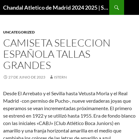
Buscar
Chandal Atletico de Madrid 2024 2025 | SuperVigo
SALTAR
AL
CONTENIDO
UNCATEGORIZED
CAMISETA SELECCION
ESPAÑOLA TALLAS
GRANDES
27 DE JUNIO DE 2023
ISTERN
Desde El Arrebato y el Sevilla hasta Vetusta Morla y el Real
Madrid -con permiso de Pucho-, nueve verdaderas joyas que
esperamos se vean incrementadas próximamente. El primero
se estrenó en 1922 y se utilizó hasta 1955. Era de fondo blanco
con las iniciales «CABJ» (Club Atlético Boca Juniors) en
amarillo y una franja horizontal amarilla en el medio que
cambiaba los colores de las letras de amarillo a azul.