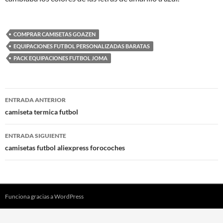
COMPRAR CAMISETAS GOAZEN
EQUIPACIONES FUTBOL PERSONALIZADAS BARATAS
PACK EQUIPACIONES FUTBOL JOMA
Navegación
ENTRADA ANTERIOR
de
camiseta termica futbol
entradas
ENTRADA SIGUIENTE
camisetas futbol aliexpress forocoches
Funciona gracias a WordPress