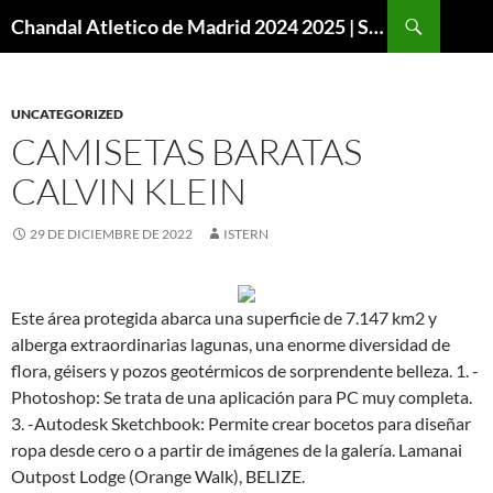
Buscar
Chandal Atletico de Madrid 2024 2025 | SuperVigo
SALTAR
AL
CONTENIDO
UNCATEGORIZED
CAMISETAS BARATAS
CALVIN KLEIN
29 DE DICIEMBRE DE 2022
ISTERN
Este área protegida abarca una superficie de 7.147 km2 y
alberga extraordinarias lagunas, una enorme diversidad de
flora, géisers y pozos geotérmicos de sorprendente belleza. 1. -
Photoshop: Se trata de una aplicación para PC muy completa.
3. -Autodesk Sketchbook: Permite crear bocetos para diseñar
ropa desde cero o a partir de imágenes de la galería. Lamanai
Outpost Lodge (Orange Walk), BELIZE.