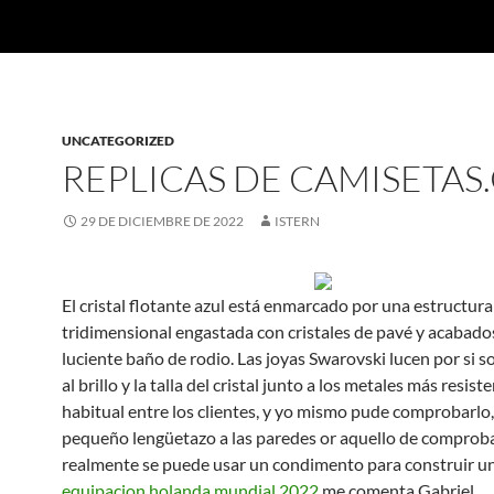
UNCATEGORIZED
REPLICAS DE CAMISETA
29 DE DICIEMBRE DE 2022
ISTERN
El cristal flotante azul está enmarcado por una estructura
tridimensional engastada con cristales de pavé y acabado
luciente baño de rodio. Las joyas Swarovski lucen por si so
al brillo y la talla del cristal junto a los metales más resist
habitual entre los clientes, y yo mismo pude comprobarlo,
pequeño lengüetazo a las paredes or aquello de comproba
realmente se puede usar un condimento para construir un 
equipacion holanda mundial 2022
me comenta Gabriel.