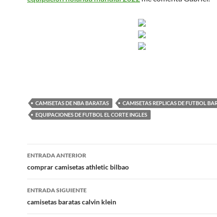
CAMISETAS DE NBA BARATAS
CAMISETAS REPLICAS DE FUTBOL BA
EQUIPACIONES DE FUTBOL EL CORTE INGLES
Navegación
ENTRADA ANTERIOR
de
comprar camisetas athletic bilbao
entradas
ENTRADA SIGUIENTE
camisetas baratas calvin klein