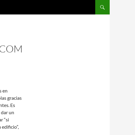
SALTAR AL CONTENIDO
S.COM
s en
las gracias
entes. Es
 dar un
r “si
edificio”,