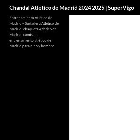
Buscar
Chandal Atletico de Madrid 2024 2025 | SuperVigo
Entrenamiento Atlético de
Madrid – Sudadera Atlético de
Madrid, chaqueta Atlético de
Madrid, camiseta
entrenamiento atlético de
Madrid para niño y hombre.