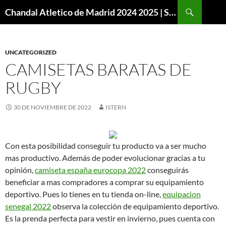
Buscar
Chandal Atletico de Madrid 2024 2025 | SuperVigo
SALTAR
AL
CONTENIDO
UNCATEGORIZED
CAMISETAS BARATAS DE
RUGBY
30 DE NOVIEMBRE DE 2022
ISTERN
Con esta posibilidad conseguir tu producto va a ser mucho
mas productivo. Además de poder evolucionar gracias a tu
opinión,
camiseta españa eurocopa 2022
conseguirás
beneficiar a mas compradores a comprar su equipamiento
deportivo. Pues lo tienes en tu tienda on-line,
equipacion
senegal 2022
observa la colección de equipamiento deportivo.
Es la prenda perfecta para vestir en invierno, pues cuenta con