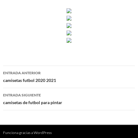
Navegación
ENTRADA ANTERIOR
de
camisetas futbol 2020 2021
entradas
ENTRADA SIGUIENTE
camisetas de futbol para pintar
Funciona gracias a WordPress